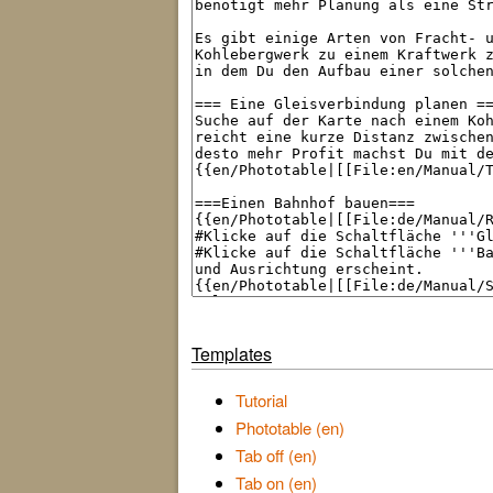
Templates
Tutorial
Phototable (en)
Tab off (en)
Tab on (en)