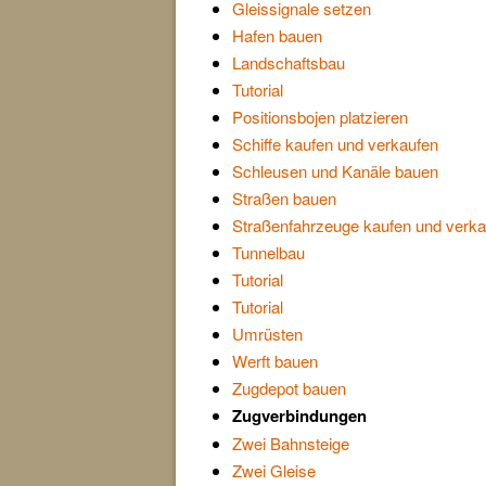
Gleissignale setzen
Hafen bauen
Landschaftsbau
Tutorial
Positionsbojen platzieren
Schiffe kaufen und verkaufen
Schleusen und Kanäle bauen
Straßen bauen
Straßenfahrzeuge kaufen und verka
Tunnelbau
Tutorial
Tutorial
Umrüsten
Werft bauen
Zugdepot bauen
Zugverbindungen
Zwei Bahnsteige
Zwei Gleise