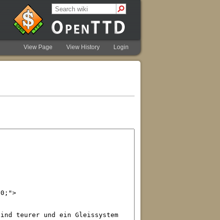
View Page
View History
Login