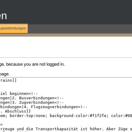
en
ugverbindungen
ge, because you are not logged in.
page.