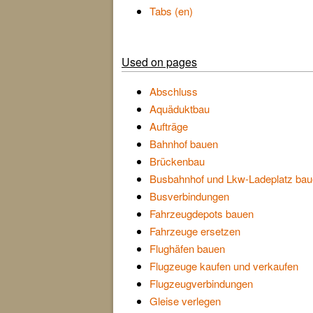
Tabs (en)
Used on pages
Abschluss
Aquäduktbau
Aufträge
Bahnhof bauen
Brückenbau
Busbahnhof und Lkw-Ladeplatz ba
Busverbindungen
Fahrzeugdepots bauen
Fahrzeuge ersetzen
Flughäfen bauen
Flugzeuge kaufen und verkaufen
Flugzeugverbindungen
Gleise verlegen