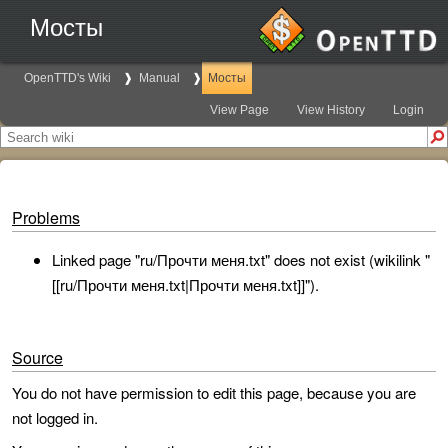
Мосты
OpenTTD's Wiki
Manual
Мосты
View Page
View History
Login
Problems
Linked page "ru/Прочти меня.txt" does not exist (wikilink "
[[ru/Прочти меня.txt|Прочти меня.txt]]").
Source
You do not have permission to edit this page, because you are
not logged in.