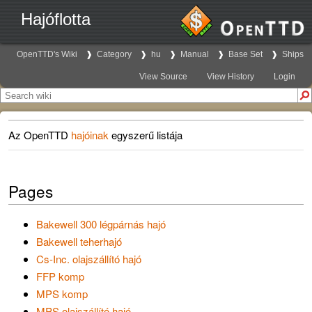
Hajóflotta
OpenTTD's Wiki
Category
hu
Manual
Base Set
Ships
View Source
View History
Login
Az OpenTTD
hajóinak
egyszerű listája
Pages
Bakewell 300 légpárnás hajó
Bakewell teherhajó
Cs-Inc. olajszállító hajó
FFP komp
MPS komp
MPS olajszállító hajó