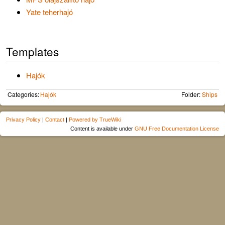
Yate teherhajó
Templates
Hajók
Categories:
Hajók
Folder:
Ships
Privacy Policy
|
Contact
|
Powered by TrueWiki
Content is available under
GNU Free Documentation License