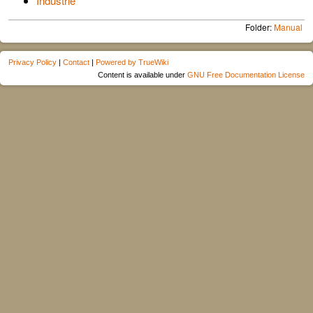
Industrie
Folder:
Manual
Privacy Policy
|
Contact
|
Powered by TrueWiki
Content is available under
GNU Free Documentation License