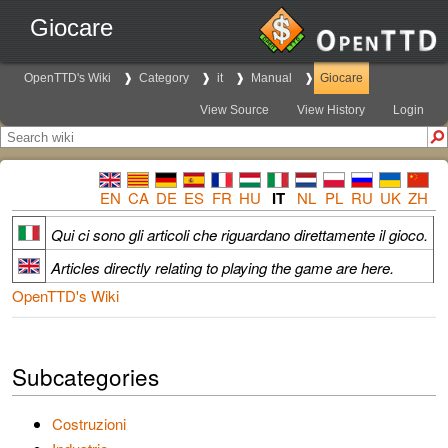
Giocare
OpenTTD's Wiki
Category
it
Manual
Giocare
View Source
View History
Login
EN
CA
DE
ES
FR
HU
IT
NL
PL
RU
UK
ZH
Qui ci sono gli articoli che riguardano direttamente il gioco.
Articles directly relating to playing the game are here.
OpenTTD's Wiki
Subcategories
Costruzioni