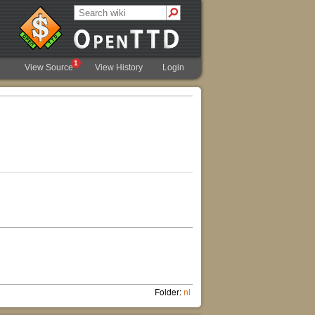
1
View Source
View History
Login
Folder:
nl