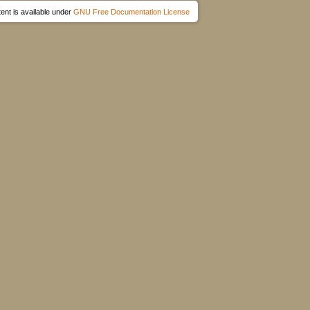
ent is available under
GNU Free Documentation License