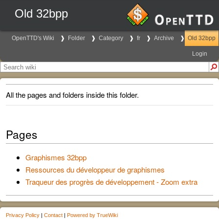
Old 32bpp
OpenTTD's Wiki
Folder
Category
fr
Archive
Old 32bpp
Login
All the pages and folders inside this folder.
Pages
Graphismes 32bpp
Ressources du développeur de graphismes
Traqueur des progrès de développement - Zoom extra
Privacy Policy
|
Contact
|
Powered by TrueWiki