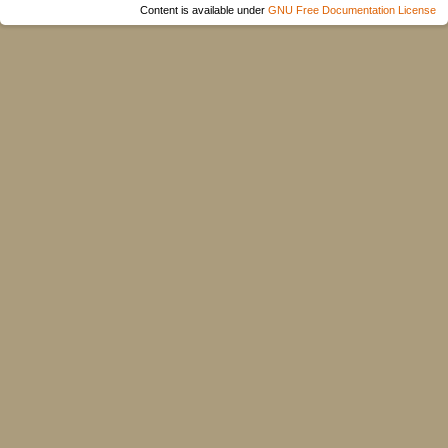
Content is available under
GNU Free Documentation License