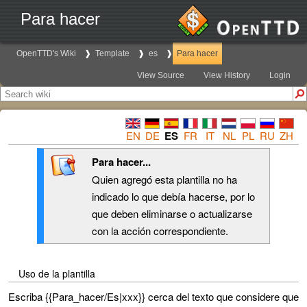
Para hacer
OpenTTD's Wiki
Template
es
Para hacer
View Source
View History
Login
EN
DE
ES
FR
IT
NL
PL
RU
ZH
Para hacer...
Quien agregó esta plantilla no ha
indicado lo que debía hacerse, por lo
que deben eliminarse o actualizarse
con la acción correspondiente.
Uso de la plantilla
Escriba {{Para_hacer/Es|xxx}} cerca del texto que considere que