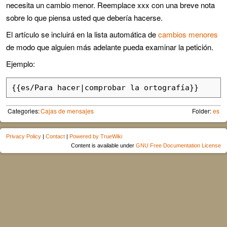
necesita un cambio menor. Reemplace xxx con una breve nota
sobre lo que piensa usted que debería hacerse.
El artículo se incluirá en la lista automática de
cambios menores
de modo que alguien más adelante pueda examinar la petición.
Ejemplo:
{{es/Para hacer|comprobar la ortografía}}
Categories:
Cajas de mensajes
Folder:
es
Privacy Policy
|
Contact
|
Powered by TrueWiki
Content is available under
GNU Free Documentation License