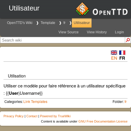
Utilisateur
OpenTTD's Wiki
Template
fr
Utilisateur
View Source
View History
Login
EN
FR
Utilisation
Utiliser ce modèle pour faire référence à un utilisateur spécifique
: {{
User
|
Username
}}
Categories:
Link Templates
Folder:
fr
Privacy Policy
|
Contact
|
Powered by TrueWiki
Content is available under
GNU Free Documentation License