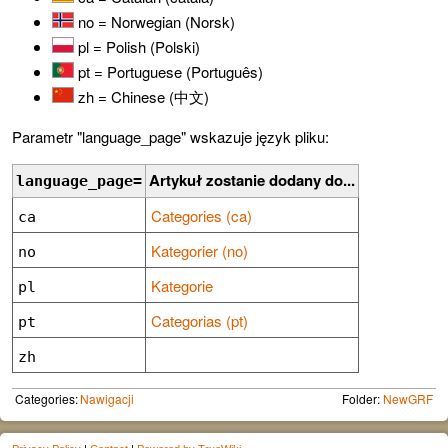
no = Norwegian (Norsk)
pl = Polish (Polski)
pt = Portuguese (Português)
zh = Chinese (中文)
Parametr "language_page" wskazuje język pliku:
Artykuł zostanie dodany do...
language_page=
Categories (ca)
ca
Kategorier (no)
no
Kategorie
pl
Categorias (pt)
pt
zh
Categories:
Nawigacji
Folder:
NewGRF