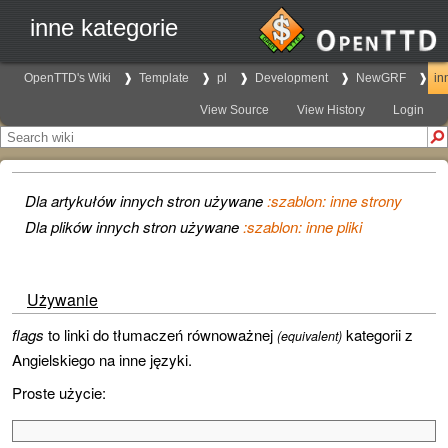
inne kategorie
OpenTTD's Wiki
Template
pl
Development
NewGRF
in
View Source
View History
Login
Dla artykułów innych stron używane
:szablon: inne strony
Dla plików innych stron używane
:szablon: inne pliki
Używanie
flags
to linki do tłumaczeń równoważnej
kategorii z
(equivalent)
Angielskiego na inne języki.
Proste użycie: