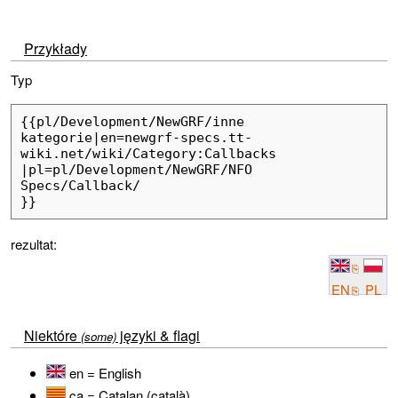
Przykłady
Typ
{{pl/Development/NewGRF/inne 
kategorie|en=newgrf-specs.tt-
wiki.net/wiki/Category:Callbacks

|pl=pl/Development/NewGRF/NFO 
Specs/Callback/

}}
rezultat:
EN
PL
Niektóre
języki & flagi
(some)
en = English
ca = Catalan (català)