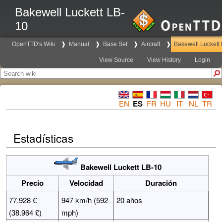
Bakewell Luckett LB-
10
OpenTTD's Wiki
Manual
Base Set
Aircraft
Bakewell Luckett
View Source
View History
Login
EN
ES
FR
HU
IT
NL
TR
Estadísticas
Bakewell Luckett LB-10
Precio
Velocidad
Duración
77.928 €
947 km/h (592
20 años
(38.964 £)
mph)