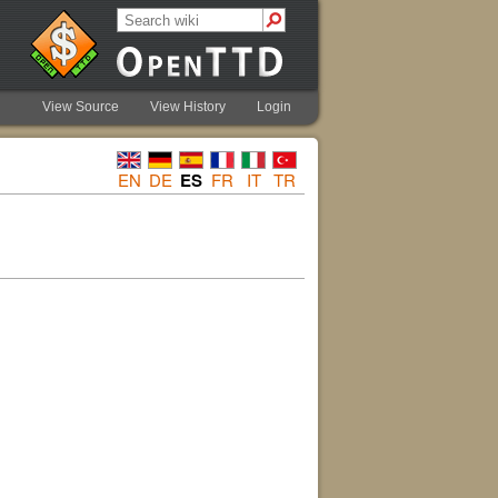
View Source
View History
Login
EN
DE
ES
FR
IT
TR