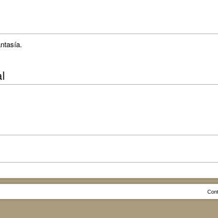
ntasía.
al
Cont