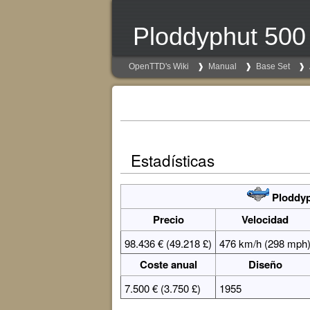
Ploddyphut 500
OpenTTD's Wiki
Manual
Base Set
Estadísticas
Ploddyp
Precio
Velocidad
98.436 € (49.218 £)
476 km/h (298 mph
Coste anual
Diseño
7.500 € (3.750 £)
1955