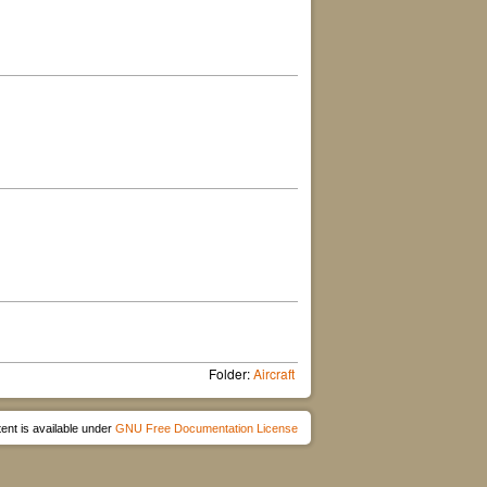
Folder:
Aircraft
ent is available under
GNU Free Documentation License