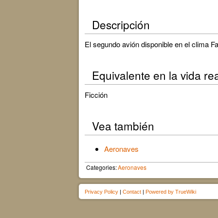
Descripción
El segundo avión disponible en el clima Fa
Equivalente en la vida re
Ficción
Vea también
Aeronaves
Categories:
Aeronaves
Privacy Policy
|
Contact
|
Powered by TrueWiki