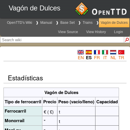
Vagón de Dulces
OpenTTD's Wiki
Manual
Base Set
Trains
Vagón de Dulces
View Source
View History
Login
EN
ES
FR
IT
NL
TR
Estadísticas
Vagón de Dulces
Tipo de ferrocarril
Precio
Peso (vacío/lleno)
Capacidad
Ferrocarril
€ ( £)
t
Monorraíl
"
t