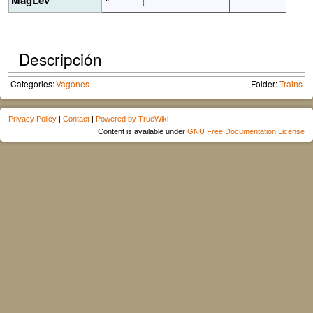
MagLev
"
t
Descripción
Categories:
Vagones
Folder:
Trains
Privacy Policy
|
Contact
|
Powered by TrueWiki
Content is available under
GNU Free Documentation License