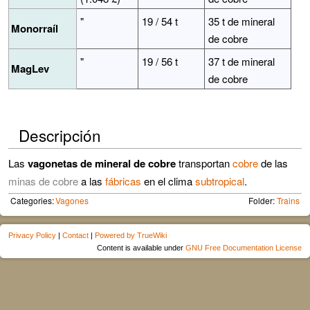
"
19 / 54 t
35 t de mineral
Monorraíl
de cobre
"
19 / 56 t
37 t de mineral
MagLev
de cobre
Descripción
Las
vagonetas de mineral de cobre
transportan
cobre
de las
minas de cobre
a las
fábricas
en el clima
subtropical
.
Categories:
Vagones
Folder:
Trains
Privacy Policy
|
Contact
|
Powered by TrueWiki
Content is available under
GNU Free Documentation License