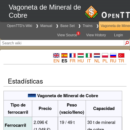
Vagoneta de Mineral de
Cobre
OpenTTD's Wiki
Manual
Base Set
Trains
Vagoneta de Mine
1
View Source
View History
Login
EN
ES
FR
HU
IT
NL
PL
RU
TR
Estadísticas
Vagoneta de Mineral de Cobre
Tipo de
Peso
Precio
Capacidad
ferrocarril
(vacío/lleno)
2.096 €
19 / 49 t
30 t de mineral
Ferrocarril
(1.048 £)
de cobre