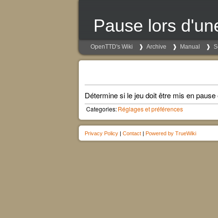
Pause lors d'un
OpenTTD's Wiki
Archive
Manual
S
Détermine si le jeu doit être mis en paus
Categories:
Réglages et préférences
Privacy Policy
|
Contact
|
Powered by TrueWiki