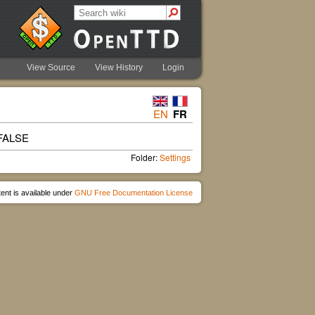
View Source
View History
Login
EN
FR
, FALSE
Folder:
Settings
ent is available under
GNU Free Documentation License