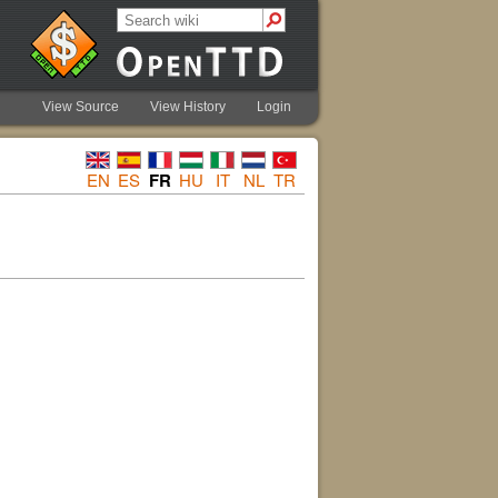
View Source
View History
Login
EN
ES
FR
HU
IT
NL
TR