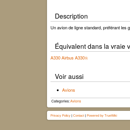
Description
Un avion de ligne standard, préférant les 
Équivalent dans la vraie v
A330 Airbus A330
Voir aussi
Avions
Categories:
Avions
Privacy Policy
|
Contact
|
Powered by TrueWiki