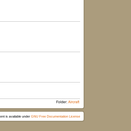
Folder:
Aircraft
ent is available under
GNU Free Documentation License