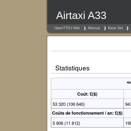
Airtaxi A33
OpenTTD's Wiki
Manual
Base Set
Statistiques
Coût: £($)
53 320 (106 640)
94
Coûts de fonctionnement / an: £($)
5 906 (11 812)
19