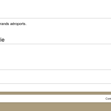
grands aéroports.
ie
Cont