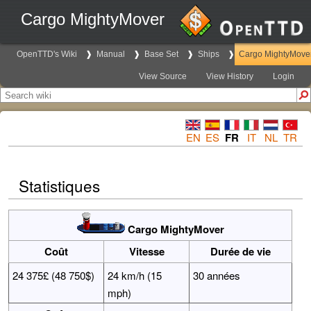
Cargo MightyMover
OpenTTD's Wiki
Manual
Base Set
Ships
Cargo MightyMove
View Source
View History
Login
EN
ES
FR
IT
NL
TR
Statistiques
Cargo MightyMover
Coût
Vitesse
Durée de vie
24 375£ (48 750$)
24 km/h (15
30 années
mph)