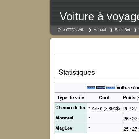
Voiture à voyag
OpenTTD's Wiki
Manual
Base Set
Statistiques
Voiture à 
Type de voie
Coût
Poids (
Chemin de fer
1 447£ (2 894$)
25 / 27 
Monorail
"
25 / 27 
MagLev
"
25 / 27 