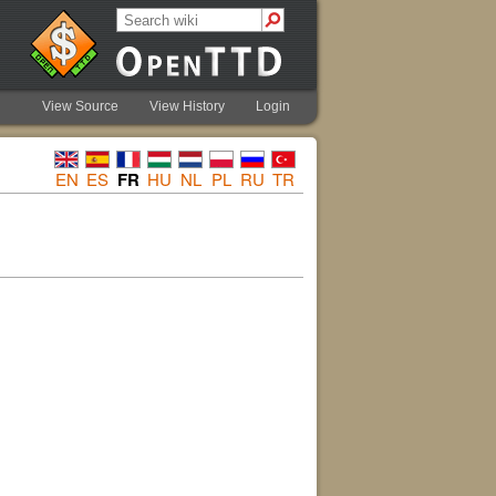
View Source
View History
Login
EN
ES
FR
HU
NL
PL
RU
TR