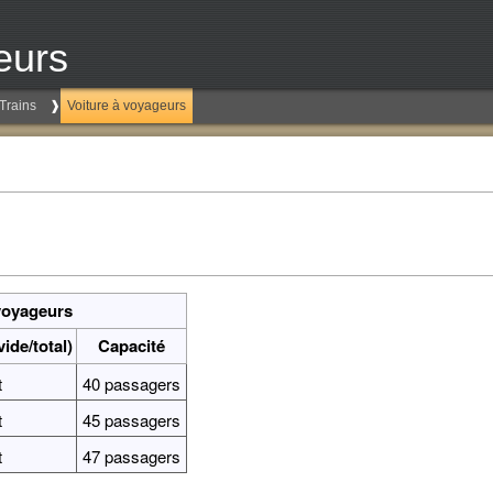
eurs
Trains
Voiture à voyageurs
voyageurs
vide/total)
Capacité
t
40 passagers
t
45 passagers
t
47 passagers