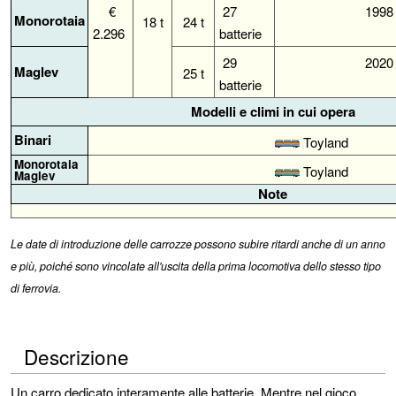
€
27
1998
Monorotaia
18 t
24 t
2.296
batterie
29
2020
Maglev
25 t
batterie
Modelli e climi in cui opera
Binari
Toyland
Monorotaia
Toyland
Maglev
Note
Le date di introduzione delle carrozze possono subire ritardi anche di un anno
e più, poiché sono vincolate all'uscita della prima locomotiva dello stesso tipo
di ferrovia.
Descrizione
Un carro dedicato interamente alle batterie. Mentre nel gioco