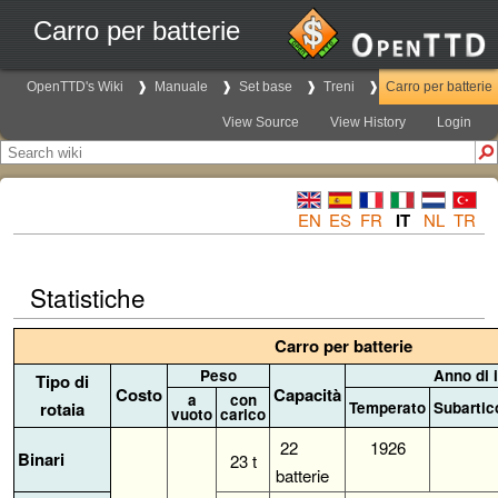
Carro per batterie
OpenTTD's Wiki
Manuale
Set base
Treni
Carro per batterie
View Source
View History
Login
EN
ES
FR
IT
NL
TR
Statistiche
Carro per batterie
Peso
Anno di 
Tipo di
Costo
Capacità
a
con
rotaia
Temperato
Subartic
vuoto
carico
22
1926
Binari
23 t
batterie