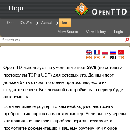
Порт
OpenTTD's Wiki
Manual
Порт
View Source
View History
Login
EN
FR
PL
RU
TR
OpenTTD использует по умолчанию порт
3979
(по сетевым
протоколам TCP и UDP) для сетевых игр. Данный порт
должен быть открыт по обеим протоколам, если вы
создаёте сервер. Без должной настройки, ваш сервер будет
автономным.
Если вы имеете роутер, то вам необходимо настроить
проброс этих портов на ваш компьютер. Если вы не уверены
как правильно настроить проброс портов, пожалуйста,
посмотрите документацию к вашему роутеру или любое