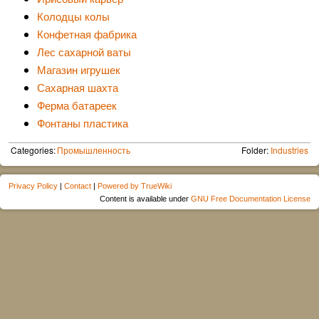
Колодцы колы
Конфетная фабрика
Лес сахарной ваты
Магазин игрушек
Сахарная шахта
Ферма батареек
Фонтаны пластика
Categories:
Промышленность
Folder:
Industries
Privacy Policy
|
Contact
|
Powered by TrueWiki
Content is available under
GNU Free Documentation License