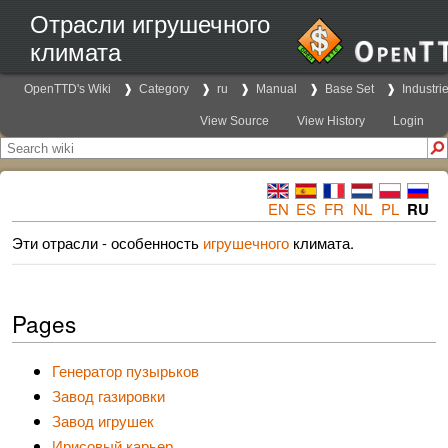
Отрасли игрушечного
климата
OpenTTD's Wiki
Category
ru
Manual
Base Set
Industri
View Source
View History
Login
EN
ES
FR
NL
PL
RU
Эти отрасли - особенность
игрушечного
климата.
Pages
Генератор пузырьков
Завод газировки
Завод игрушек
Ирисовый карьер