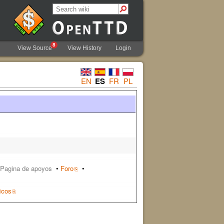
8
View Source
View History
Login
EN
ES
FR
PL
Pagina de apoyos
•
Foro
•
icos