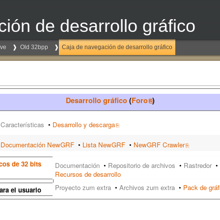
ión de desarrollo gráfico
ive
Old 32bpp
Caja de navegación de desarrollo gráfico
Desarrollo gráfico
(
Foro
)
Características
•
Desarrollo y descarga
Documentación NewGRF
•
Lista NewGRF
•
NewGRF Crawler
cos de 32 bits
Documentación
•
Repositorio de archivos
•
Rastredor
•
Recursos de desarrollo
Proyecto zum extra
•
Archivos zum extra
•
Pack de gráf
ra el usuario