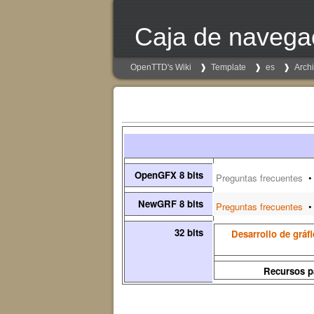
Caja de navegac
OpenTTD's Wiki
Template
es
Arch
OpenGFX 8 bits
Preguntas frecuentes
•
NewGRF 8 bits
Preguntas frecuentes
•
32 bits
Desarrollo de gráfi
Recursos pa