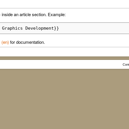
} inside an article section. Example:
 Graphics Development}}
 (en)
for documentation.
Cont