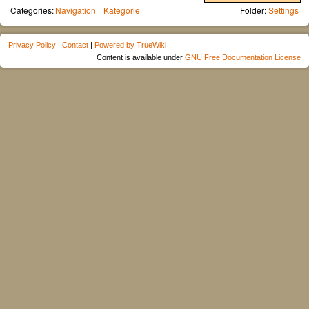
Categories:
Navigation
Kategorie
Folder:
Settings
Privacy Policy
|
Contact
|
Powered by TrueWiki
Content is available under
GNU Free Documentation License