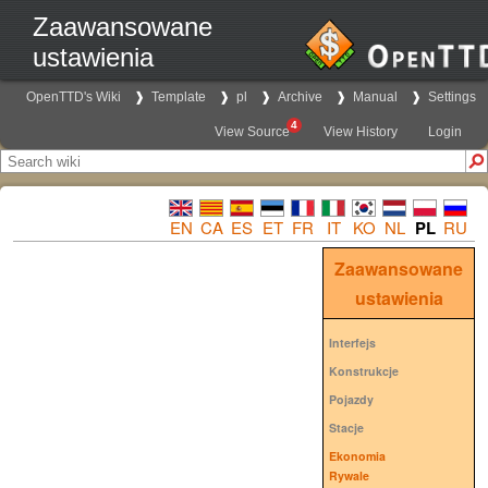
Zaawansowane
ustawienia
OpenTTD's Wiki
Template
pl
Archive
Manual
Settings
4
View Source
View History
Login
EN
CA
ES
ET
FR
IT
KO
NL
PL
RU
Zaawansowane
ustawienia
Interfejs
Konstrukcje
Pojazdy
Stacje
Ekonomia
Rywale