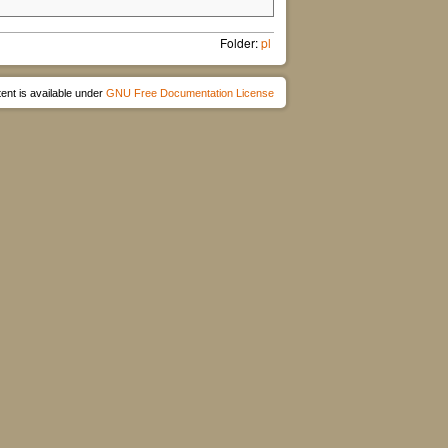
Folder:
pl
ent is available under
GNU Free Documentation License