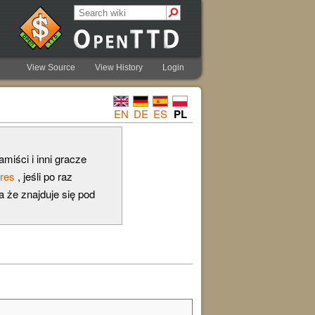
View Source
View History
Login
EN
DE
ES
PL
amiści i inni gracze
ures
, jeśli po raz
 że znajduje się pod