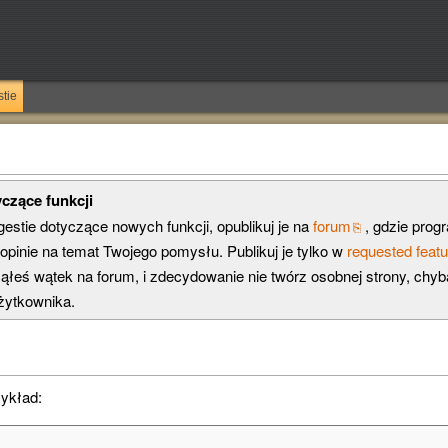
tie
czące funkcji
estie dotyczące nowych funkcji, opublikuj je na
forum
, gdzie progr
opinie na temat Twojego pomysłu. Publikuj je tylko w
requested feat
ąłeś wątek na forum, i zdecydowanie nie twórz osobnej strony, chyba
użytkownika.
zykład: