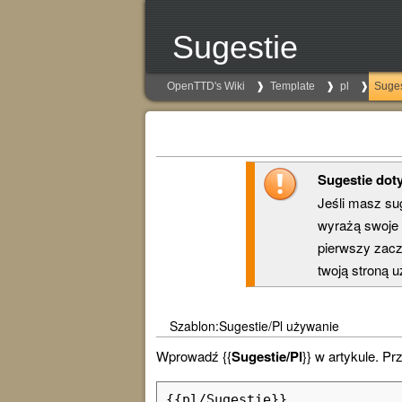
Sugestie
OpenTTD's Wiki
Template
pl
Suges
Sugestie doty
Jeśli masz sug
wyrażą swoje 
pierwszy zacz
twoją stroną 
Szablon:Sugestie/Pl używanie
Wprowadź {{
Sugestie/Pl
}} w artykule. Pr
{{pl/Sugestie}}