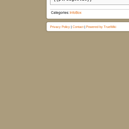
Categories:
InfoBox
Privacy Policy
|
Contact
|
Powered by TrueWiki