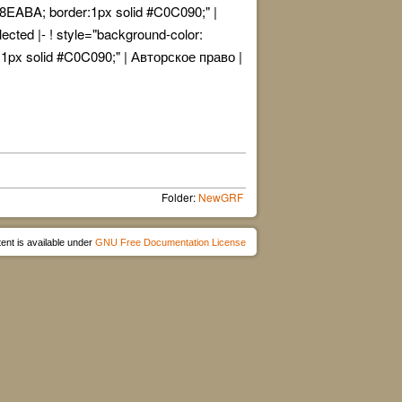
#F8EABA; border:1px solid #C0C090;" |
cted |- ! style="background-color:
1px solid #C0C090;" | Авторское право |
Folder:
NewGRF
ent is available under
GNU Free Documentation License