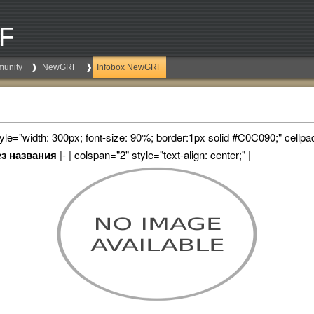
RF
unity
NewGRF
Infobox NewGRF
style="width: 300px; font-size: 90%; border:1px solid #C0C090;" cellpad
з названия
|- | colspan="2" style="text-align: center;" |