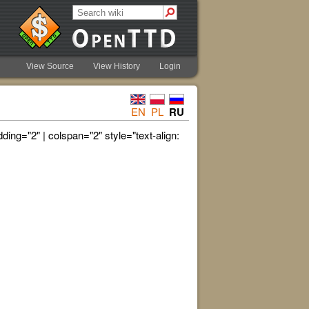
View Source
View History
Login
EN
PL
RU
ding="2" | colspan="2" style="text-align: