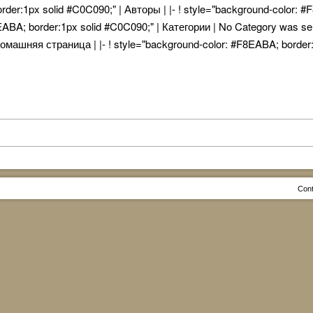
order:1px solid #C0C090;" | Авторы | |- ! style="background-color: 
EABA; border:1px solid #C0C090;" | Категории | No Category was sele
омашняя страница | |- ! style="background-color: #F8EABA; border:
Cont