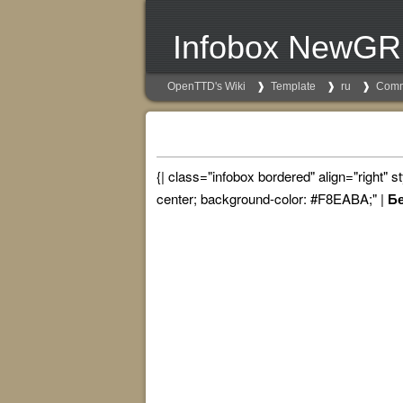
Infobox NewG
OpenTTD's Wiki
Template
ru
Comm
{| class="infobox bordered" align="right" 
center; background-color: #F8EABA;" |
Бе