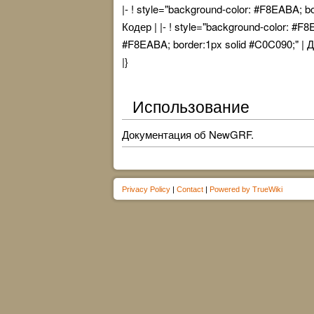
|- ! style="background-color: #F8EABA; b
Кодер | |- ! style="background-color: #F8
#F8EABA; border:1px solid #C0C090;" | Д
|}
Использование
Документация об NewGRF.
Privacy Policy
|
Contact
|
Powered by TrueWiki