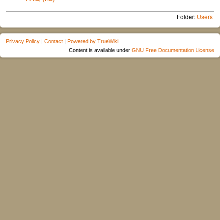
Folder:
Users
Privacy Policy
|
Contact
|
Powered by TrueWiki
Content is available under
GNU Free Documentation License