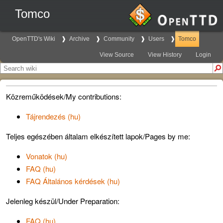
Tomco
OpenTTD's Wiki
Archive
Community
Users
Tomco
View Source
View History
Login
Közreműködések/My contributions:
Tájrendezés (hu)
Teljes egészében általam elkészített lapok/Pages by me:
Vonatok (hu)
FAQ (hu)
FAQ Általános kérdések (hu)
Jelenleg készül/Under Preparation:
FAQ (hu)