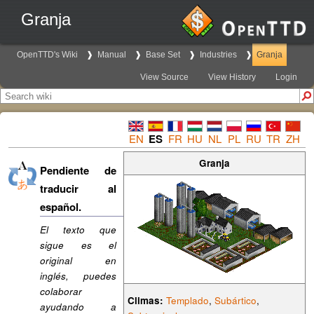
Granja
OpenTTD's Wiki
Manual
Base Set
Industries
Granja
View Source
View History
Login
EN
ES
FR
HU
NL
PL
RU
TR
ZH
Granja
Pendiente de
traducir al
español.
El texto que
sigue es el
original en
inglés, puedes
colaborar
Climas:
Templado
,
Subártico
,
ayudando a