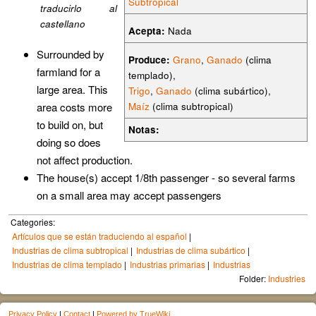
Subtropical
traducirlo al
castellano
Acepta:
Nada
Surrounded by
Produce:
Grano
,
Ganado
(clima
farmland for a
templado),
large area. This
Trigo
,
Ganado
(clima subártico),
area costs more
Maíz
(clima subtropical)
to build on, but
Notas:
doing so does
not affect production.
The house(s) accept 1/8th passenger - so several farms
on a small area may accept passengers
Categories:
Artículos que se están traduciendo al español
Industrias de clima subtropical
Industrias de clima subártico
Industrias de clima templado
Industrias primarias
Industrias
Folder:
Industries
Privacy Policy
|
Contact
|
Powered by TrueWiki