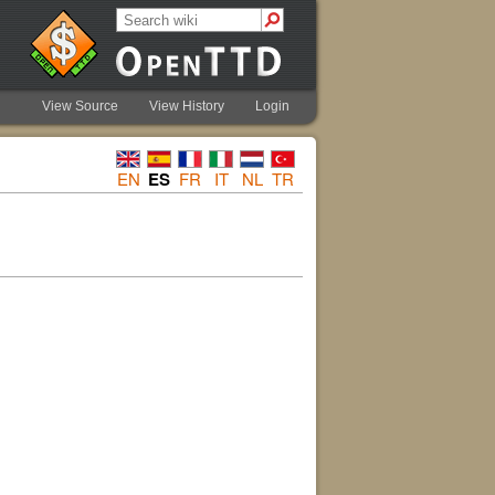
View Source
View History
Login
EN
ES
FR
IT
NL
TR