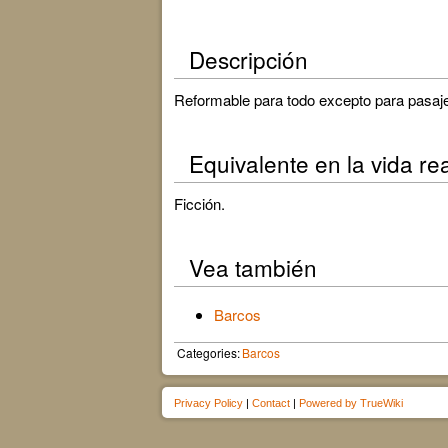
Descripción
Reformable para todo excepto para pasaj
Equivalente en la vida re
Ficción.
Vea también
Barcos
Categories:
Barcos
Privacy Policy
|
Contact
|
Powered by TrueWiki