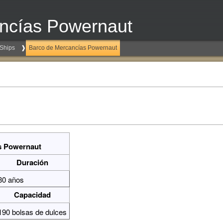
ncías Powernaut
Ships
Barco de Mercancías Powernaut
s Powernaut
Duración
30 años
Capacidad
190 bolsas de dulces