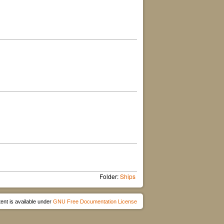
Folder:
Ships
ent is available under
GNU Free Documentation License