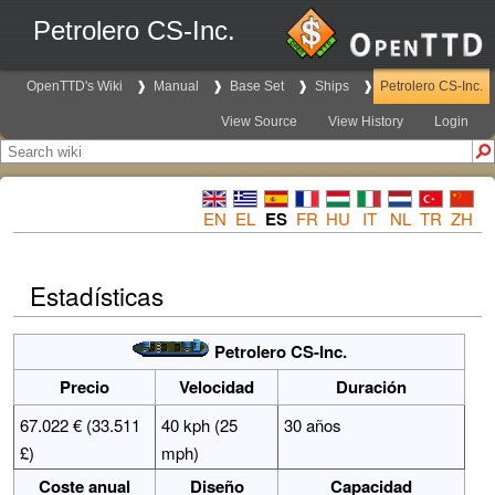
Petrolero CS-Inc.
OpenTTD's Wiki
Manual
Base Set
Ships
Petrolero CS-Inc.
View Source
View History
Login
EN
EL
ES
FR
HU
IT
NL
TR
ZH
Estadísticas
Petrolero CS-Inc.
Precio
Velocidad
Duración
67.022 € (33.511
40 kph (25
30 años
£)
mph)
Coste anual
Diseño
Capacidad