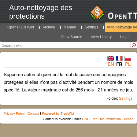
Auto-nettoyage des
protections
OpenTTD's Wiki
Archive
Manual
Settings
Auto-nettoyage de
View Source
View History
Login
EN
FR
PL
Supprime automatiquement le mot de passe des compagnies
protégées si elles n'ont pas d'activité pendant un nombre de mois
spécifié. La valeur maximale est de 256 mois - 21 années de jeu.
Folder:
Settings
Privacy Policy
|
Contact
|
Powered by TrueWiki
Content is available under
GNU Free Documentation License