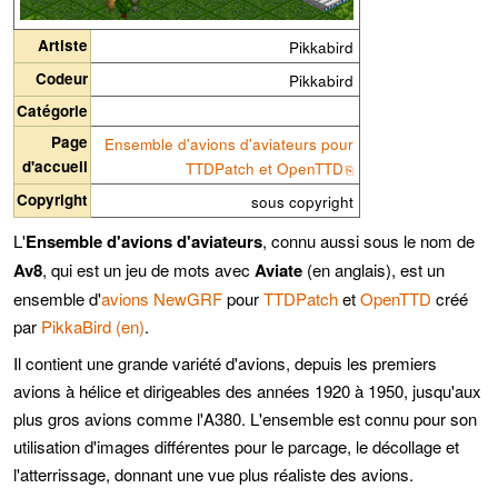
Artiste
Pikkabird
Codeur
Pikkabird
Catégorie
Page
Ensemble d'avions d'aviateurs pour
d'accueil
TTDPatch et OpenTTD
Copyright
sous copyright
L'
Ensemble d'avions d'aviateurs
, connu aussi sous le nom de
Av8
, qui est un jeu de mots avec
Aviate
(en anglais), est un
ensemble d'
avions
NewGRF
pour
TTDPatch
et
OpenTTD
créé
par
PikkaBird (en)
.
Il contient une grande variété d'avions, depuis les premiers
avions à hélice et dirigeables des années 1920 à 1950, jusqu'aux
plus gros avions comme l'A380. L'ensemble est connu pour son
utilisation d'images différentes pour le parcage, le décollage et
l'atterrissage, donnant une vue plus réaliste des avions.