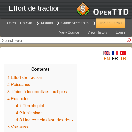
Effort de traction
OpenTTD's Wiki
Manual
Game Mechanics
Effort de traction
View Source
View History
Login
EN
FR
TR
Contents
1
Effort de traction
2
Puissance
3
Trains à locomotives multiples
4
Exemples
4.1
Terrain plat
4.2
Inclinaison
4.3
Une combinaison des deux
5
Voir aussi