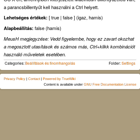
a parancsbillentyűt kell használni a Ctrl helyett.
Lehetséges értékek:
[ true | false ] (igaz, hamis)
Alapbeállítás:
false (hamis)
MeusH megjegyzése: Vedd figyelembe, hogy ez zavart okozhat
a megosztott utasítások és számos más, Ctrl+klikk kombinációt
használó műveletek esetében.
Categories:
Beállítások és finomhangolás
Folder:
Settings
Privacy Policy
|
Contact
|
Powered by TrueWiki
Content is available under
GNU Free Documentation License