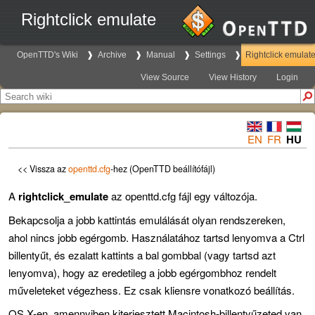
Rightclick emulate
OpenTTD's Wiki
Archive
Manual
Settings
Rightclick emulat
View Source
View History
Login
EN
FR
HU
<< Vissza az
openttd.cfg
-hez (OpenTTD beállítófájl)
A
rightclick_emulate
az openttd.cfg fájl egy változója.
Bekapcsolja a jobb kattintás emulálását olyan rendszereken,
ahol nincs jobb egérgomb. Használatához tartsd lenyomva a Ctrl
billentyűt, és ezalatt kattints a bal gombbal (vagy tartsd azt
lenyomva), hogy az eredetileg a jobb egérgombhoz rendelt
műveleteket végezhess. Ez csak kliensre vonatkozó beállítás.
OS X-en, amennyiben kiterjesztett Macintosh-billentyűzeted van,