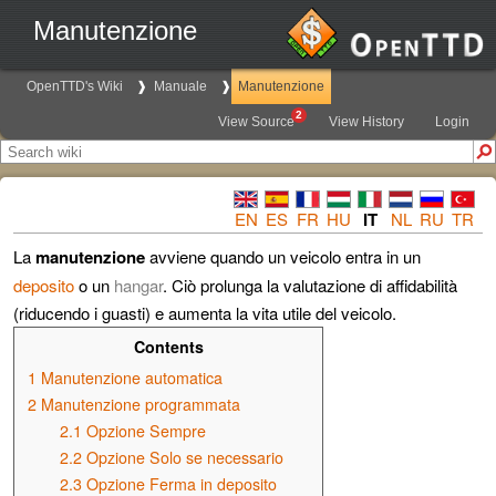
Manutenzione
OpenTTD's Wiki
Manuale
Manutenzione
2
View Source
View History
Login
EN
ES
FR
HU
IT
NL
RU
TR
La
manutenzione
avviene quando un veicolo entra in un
deposito
o un
hangar
. Ciò prolunga la valutazione di affidabilità
(riducendo i guasti) e aumenta la vita utile del veicolo.
Contents
1
Manutenzione automatica
2
Manutenzione programmata
2.1
Opzione Sempre
2.2
Opzione Solo se necessario
2.3
Opzione Ferma in deposito