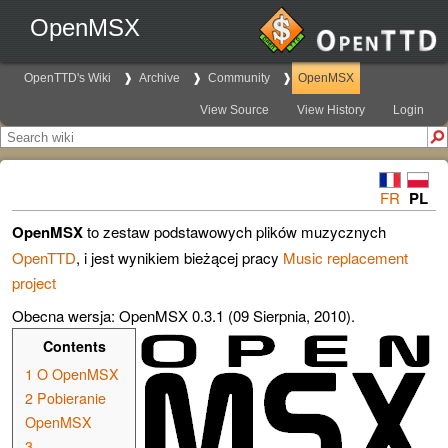
OpenMSX
OpenTTD's Wiki
Archive
Community
OpenMSX
View Source
View History
Login
FR
PL
OpenMSX
to zestaw podstawowych plików muzycznych
OpenTTD
, i jest wynikiem bieżącej pracy
Music replacement
project
Obecna wersja: OpenMSX 0.3.1 (09 Sierpnia, 2010).
Contents
1
O OpenMSX
2
Pobieranie
OpenMSX
3