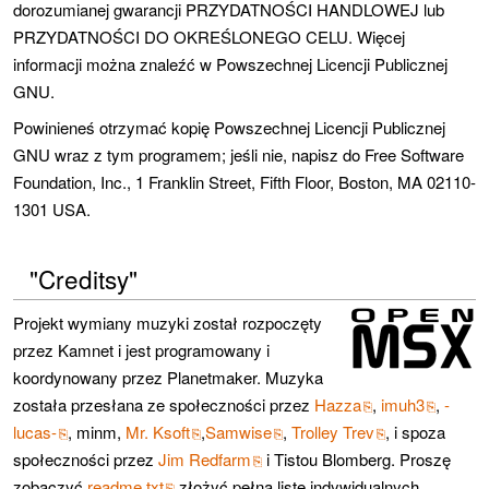
dorozumianej gwarancji PRZYDATNOŚCI HANDLOWEJ lub
PRZYDATNOŚCI DO OKREŚLONEGO CELU. Więcej
informacji można znaleźć w Powszechnej Licencji Publicznej
GNU.
Powinieneś otrzymać kopię Powszechnej Licencji Publicznej
GNU wraz z tym programem; jeśli nie, napisz do Free Software
Foundation, Inc., 1 Franklin Street, Fifth Floor, Boston, MA 02110-
1301 USA.
"Creditsy"
Projekt wymiany muzyki został rozpoczęty
przez Kamnet i jest programowany i
koordynowany przez Planetmaker. Muzyka
została przesłana ze społeczności przez
Hazza
,
imuh3
,
-
lucas-
, minm,
Mr. Ksoft
,
Samwise
,
Trolley Trev
, i spoza
społeczności przez
Jim Redfarm
i Tistou Blomberg. Proszę
zobaczyć
readme.txt
złożyć pełną listę indywidualnych