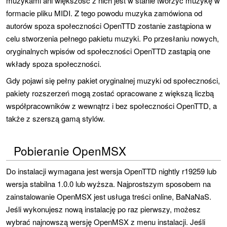
muzykami ani większość z nich jest w stanie tworzyć muzykę w
formacie pliku MIDI. Z tego powodu muzyka zamówiona od
autorów spoza społeczności OpenTTD zostanie zastąpiona w
celu stworzenia pełnego pakietu muzyki. Po przesłaniu nowych,
oryginalnych wpisów od społeczności OpenTTD zastąpią one
wkłady spoza społeczności.
Gdy pojawi się pełny pakiet oryginalnej muzyki od społeczności,
pakiety rozszerzeń mogą zostać opracowane z większą liczbą
współpracowników z wewnątrz i bez społeczności OpenTTD, a
także z szerszą gamą stylów.
Pobieranie OpenMSX
Do instalacji wymagana jest wersja OpenTTD nightly r19259 lub
wersja stabilna 1.0.0 lub wyższa. Najprostszym sposobem na
zainstalowanie OpenMSX jest usługa treści online, BaNaNaS.
Jeśli wykonujesz nową instalację po raz pierwszy, możesz
wybrać najnowszą wersję OpenMSX z menu instalacji. Jeśli