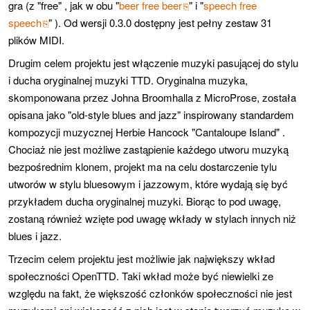
gra (z "free" , jak w obu "
beer free beer
" i "
speech free
speech
" ). Od wersji 0.3.0 dostępny jest pełny zestaw 31
plików MIDI.
Drugim celem projektu jest włączenie muzyki pasującej do stylu
i ducha oryginalnej muzyki TTD. Oryginalna muzyka,
skomponowana przez Johna Broomhalla z MicroProse, została
opisana jako "old-style blues and jazz" inspirowany standardem
kompozycji muzycznej Herbie Hancock "Cantaloupe Island" .
Chociaż nie jest możliwe zastąpienie każdego utworu muzyką
bezpośrednim klonem, projekt ma na celu dostarczenie tylu
utworów w stylu bluesowym i jazzowym, które wydają się być
przykładem ducha oryginalnej muzyki. Biorąc to pod uwagę,
zostaną również wzięte pod uwagę wkłady w stylach innych niż
blues i jazz.
Trzecim celem projektu jest możliwie jak największy wkład
społeczności OpenTTD. Taki wkład może być niewielki ze
względu na fakt, że większość członków społeczności nie jest