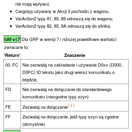
nie mają wpływu).
Cargotyp używany w Akcji 3 pochodzi z wagonu.
VarAction2 typy 81, 85, 89 odnoszą się do wagonu.
VarAction2 typy 82, 85, 8A odnoszą się do silnika.
≤7
Dla GRF w wersji 7 i niższej prawidłowe wartości
GRFv
zwracane to:
'Return'
Znaczenie
00..FC
Nie zezwalaj na zakładanie i używanie D0xx (D000..
D0FC) ID tekstu jako drugi wiersz komunikatu o
błędzie,
FD
Nie zezwalaj na dołączanie do standardowego
komunikatu (niezgodne typy szyn)
FE
[1]
Zezwalaj na dołączanie
FF
Zezwalaj na dołączanie, jeśli typy szyn są zgodne
(domyślnie)