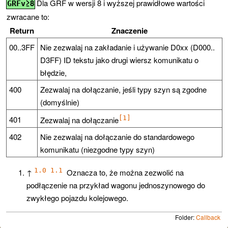
≥8
Dla GRF w wersji 8 i wyższej prawidłowe wartości
GRFv
zwracane to:
Return
Znaczenie
00..3FF
Nie zezwalaj na zakładanie i używanie D0xx (D000..
D3FF) ID tekstu jako drugi wiersz komunikatu o
błędzie,
400
Zezwalaj na dołączanie, jeśli typy szyn są zgodne
(domyślnie)
401
[1]
Zezwalaj na dołączanie
402
Nie zezwalaj na dołączanie do standardowego
komunikatu (niezgodne typy szyn)
1.0
1.1
↑
Oznacza to, że można zezwolić na
podłączenie na przykład wagonu jednoszynowego do
zwykłego pojazdu kolejowego.
Folder:
Callback