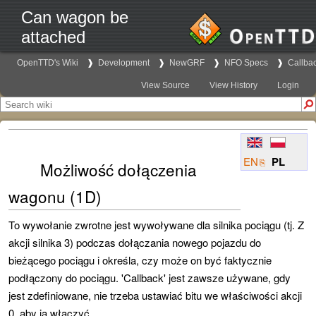
Can wagon be
attached
OpenTTD's Wiki
Development
NewGRF
NFO Specs
Callba
View Source
View History
Login
EN
PL
Możliwość dołączenia
wagonu (1D)
To wywołanie zwrotne jest wywoływane dla silnika pociągu (tj. Z
akcji silnika 3) podczas dołączania nowego pojazdu do
bieżącego pociągu i określa, czy może on być faktycznie
podłączony do pociągu.
'Callback'
jest zawsze używane, gdy
jest zdefiniowane, nie trzeba ustawiać bitu we właściwości akcji
0, aby ją włączyć.