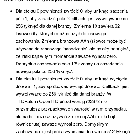
Dla efektu 0 powinieneś zwrócić 0, aby uniknąć sadzenia
pól i 1, aby zasadzić pole.
'Callback'
jest wywoływane co
256 tyknięć dla danej branży. Zmienna 10 zawiera 32
losowe bity, których można użyć do losowego
zachowania. Zmienna branżowa AAh (słowo) może być
używana do rzadszego
'nasadzenia'
, ale należy pamiętać,
że niski bajt w tym momencie zawsze wynosi zero.
Domyślne zachowanie daje 1/8 szansy na zasadzenie
nowego pola co 256
'tyknięć'
.
Dla efektu 1 powinieneś zwrócić 0, aby uniknąć wycięcia
drzewa i 1, aby spróbować wyciąć drzewo.
'Callback'
jest
wywoływane co 256 tyknięć dla danej branży. W
TTDPatch i OpenTTD przed wersją r22673 nie
otrzymujesz przypadkowych wartości w tym przypadku,
ale nadal możesz używać zmiennej AAh; niski bajt
również tutaj zawsze wynosi zero. Domyślnym
zachowaniem jest próba wycinania drzewa co 512 tyknięć.