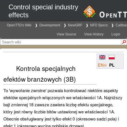
Control special industry
effects
OpenTTD's Wiki
Development
NewGRF
NFO Specs
Callba
View Source
View History
Login
EN
PL
Kontrola specjalnych
efektów branżowych (3B)
To
'wywołanie zwrotne'
pozwala kontrolować niektóre aspekty
efektów specjalnych włączonych we właściwości 1A. Najniższy
bajt zmiennej 18 zawsze zawiera liczbę efektu specjalnego,
który jest równy liczbie bitów ustawionej we właściwości 1A.
Obecnie obsługiwany jest tylko efekt 0 (okresowo sadzi pola) i
efekt 1 (okresowo wycina pobliskie drzewa).