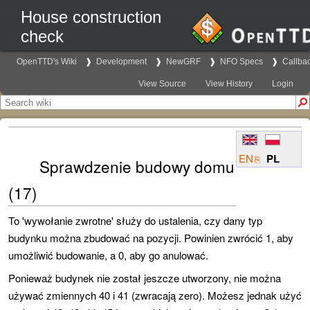
House construction
check
OpenTTD's Wiki
Development
NewGRF
NFO Specs
Callba
View Source
View History
Login
EN
PL
Sprawdzenie budowy domu
(17)
To
'wywołanie zwrotne'
służy do ustalenia, czy dany typ
budynku można zbudować na pozycji. Powinien zwrócić 1, aby
umożliwić budowanie, a 0, aby go anulować.
Ponieważ budynek nie został jeszcze utworzony, nie można
używać zmiennych 40 i 41 (zwracają zero). Możesz jednak użyć