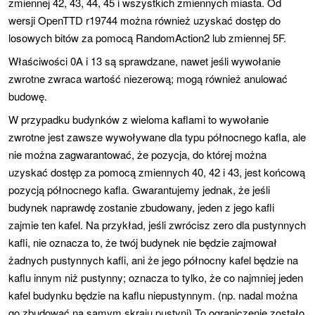
zmiennej 42, 43, 44, 45 i wszystkich zmiennych miasta. Od
wersji OpenTTD r19744 można również uzyskać dostęp do
losowych bitów za pomocą RandomAction2 lub zmiennej 5F.
Właściwości 0A i 13 są sprawdzane, nawet jeśli wywołanie
zwrotne zwraca wartość niezerową; mogą również anulować
budowę.
W przypadku budynków z wieloma kaflami to wywołanie
zwrotne jest zawsze wywoływane dla typu północnego kafla, ale
nie można zagwarantować, że pozycja, do której można
uzyskać dostęp za pomocą zmiennych 40, 42 i 43, jest końcową
pozycją północnego kafla. Gwarantujemy jednak, że jeśli
budynek naprawdę zostanie zbudowany, jeden z jego kafli
zajmie ten kafel. Na przykład, jeśli zwrócisz zero dla pustynnych
kafli, nie oznacza to, że twój budynek nie będzie zajmował
żadnych pustynnych kafli, ani że jego północny kafel będzie na
kaflu innym niż pustynny; oznacza to tylko, że co najmniej jeden
kafel budynku będzie na kaflu niepustynnym. (np. nadal można
go zbudować na samym skraju pustyni) To ograniczenie zostało