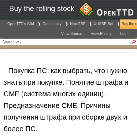
Buy the rolling stock
OpenTTD's Wiki
Community
NewGRF
XUSSR Set
Buy the r
View Source
View History
Login
Покупка ПС: как выбрать, что нужно
знать при покупке. Понятие штрафа и
СМЕ (система многих единиц).
Предназначение СМЕ. Причины
получения штрафа при сборке двух и
более ПС.