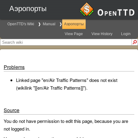
Аэропорты
OpenTTD's Wiki
Manual
Аэропорты
View Page
View History
Login
Problems
Linked page "en/Air Traffic Patterns" does not exist
(wikilink "[[en/Air Traffic Patterns]]").
Source
You do not have permission to edit this page, because you are
not logged in.