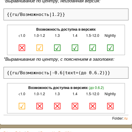
*Выравнивание по центру, неизданная версия:
{{ru/Возможность|1.2}}
Возможность доступна в версиях
<1.0
1.0-1.2
1.3
1.4
1.5-12.0
Nightly
☒
☑
☑
☑
☑
☑
*Выравнивание по центру, с пояснением в заголовке:
{{ru/Возможность|-0.6|text=(до 0.6.2)}}
Возможность доступна в версиях
(до 0.6.2)
<1.0
1.0-1.2
1.3
1.4
1.5-12.0
Nightly
☑
☒
☒
☒
☒
☒
Folder:
ru