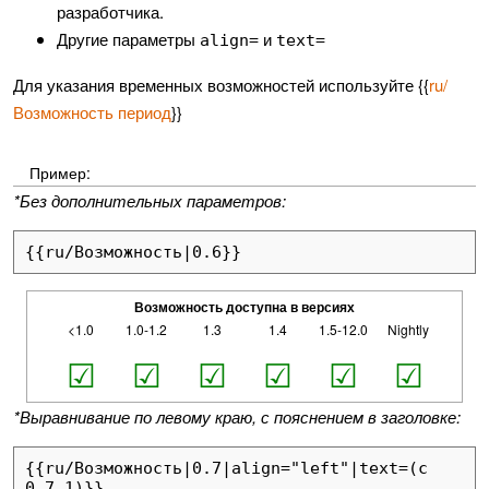
разработчика.
Другие параметры
и
align=
text=
Для указания временных возможностей используйте {{
ru/
Возможность период
}}
Пример:
*Без дополнительных параметров:
{{ru/Возможность|0.6}}
Возможность доступна в версиях
<1.0
1.0-1.2
1.3
1.4
1.5-12.0
Nightly
☑
☑
☑
☑
☑
☑
*Выравнивание по левому краю, с пояснением в заголовке:
{{ru/Возможность|0.7|align="left"|text=(с 
0.7.1)}}
