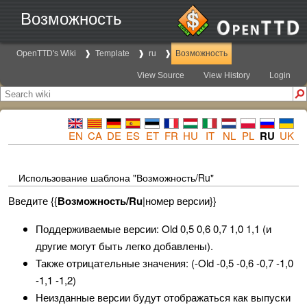
Возможность
OpenTTD's Wiki
Template
ru
Возможность
View Source
View History
Login
EN
CA
DE
ES
ET
FR
HU
IT
NL
PL
RU
UK
Использование шаблона "Возможность/Ru"
Введите {{
Возможность/Ru
|номер версии}}
Поддерживаемые версии: Old 0,5 0,6 0,7 1,0 1,1 (и
другие могут быть легко добавлены).
Также отрицательные значения: (-Old -0,5 -0,6 -0,7 -1,0
-1,1 -1,2)
Неизданные версии будут отображаться как выпуски