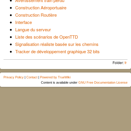
Avertissement train perdu
Construction Aéroportuaire
Construction Routière
Interface
Langue du serveur
Liste des scénarios de OpenTTD
Signalisation réaliste basée sur les chemins
Tracker de développement graphique 32 bits
Folder:
fr
Privacy Policy
|
Contact
|
Powered by TrueWiki
Content is available under
GNU Free Documentation License