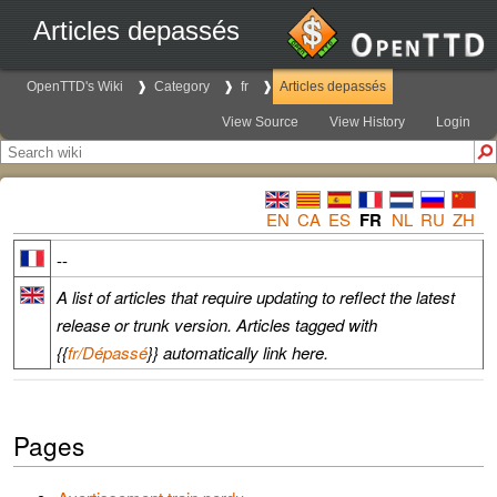
Articles depassés
OpenTTD's Wiki
Category
fr
Articles depassés
View Source
View History
Login
EN
CA
ES
FR
NL
RU
ZH
--
A list of articles that require updating to reflect the latest
release or trunk version. Articles tagged with
{{
fr/Dépassé
}} automatically link here.
Pages