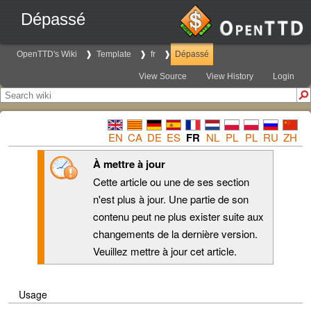
Dépassé
OpenTTD's Wiki
Template
fr
Dépassé
View Source
View History
Login
EN
CA
DE
ES
FR
NL
PL
PL
RU
ZH
À mettre à jour
Cette article ou une de ses section
n'est plus à jour. Une partie de son
contenu peut ne plus exister suite aux
changements de la dernière version.
Veuillez mettre à jour cet article.
Usage