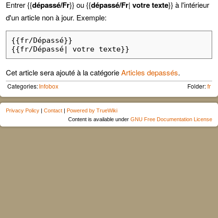
Entrer {{
dépassé/Fr
}} ou {{
dépassé/Fr
|
votre texte
}} à l'intérieur
d'un article non à jour. Exemple:
{{fr/Dépassé}} 

Cet article sera ajouté à la catégorie
Articles depassés
.
Categories:
Infobox
Folder:
fr
Privacy Policy
|
Contact
|
Powered by TrueWiki
Content is available under
GNU Free Documentation License