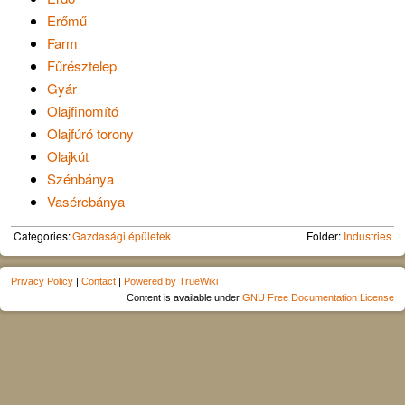
Erőmű
Farm
Fűrésztelep
Gyár
Olajfinomító
Olajfúró torony
Olajkút
Szénbánya
Vasércbánya
Categories:
Gazdasági épületek
Folder:
Industries
Privacy Policy
|
Contact
|
Powered by TrueWiki
Content is available under
GNU Free Documentation License