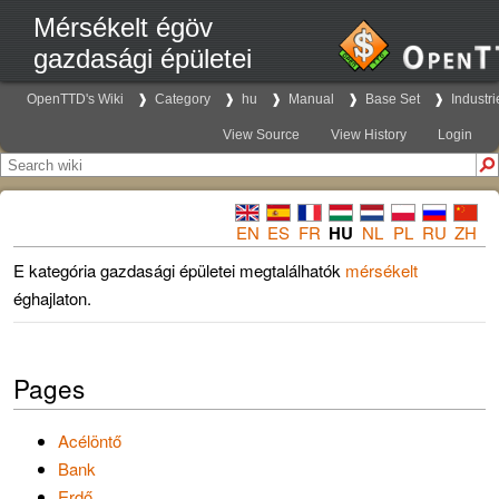
Mérsékelt égöv
gazdasági épületei
OpenTTD's Wiki
Category
hu
Manual
Base Set
Industri
View Source
View History
Login
EN
ES
FR
HU
NL
PL
RU
ZH
E kategória gazdasági épületei megtalálhatók
mérsékelt
éghajlaton.
Pages
Acélöntő
Bank
Erdő