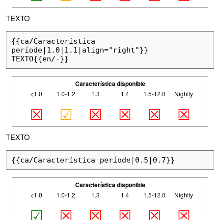
TEXTO
{{ca/Característica 
període|1.0|1.1|align="right"}}

TEXTO{{en/-}}
Característica disponible
<1.0
1.0-1.2
1.3
1.4
1.5-12.0
Nightly
☒
☑
☒
☒
☒
☒
TEXTO
{{ca/Característica període|0.5|0.7}}
Característica disponible
<1.0
1.0-1.2
1.3
1.4
1.5-12.0
Nightly
☑
☒
☒
☒
☒
☒