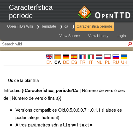
Característica
període
OpenTTD's Wiki
Template
ca
Característica període
View Source
View History
Login
EN
CA
DE
ES
FR
IT
NL
PL
RU
UK
Ús de la plantilla
Introduïu {{
Característica_període/Ca
| Número de versió des
de | Número de versió fins a}}
Versions compatibles Old,0.5,0.6,0.7,1.0,1.1 (i altres es
poden afegir fàcilment)
Altres paràmetres són
i
align=
text=