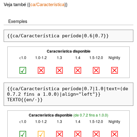
Veja també {{
ca/Característica
}}
Exemples
{{ca/Característica període|0.6|0.7}}
Característica disponible
<1.0
1.0-1.2
1.3
1.4
1.5-12.0
Nightly
☑
☒
☒
☒
☒
☒
{{ca/Característica període|0.7|1.0|text=(de 
0.7.2 fins a 1.0.0)|align="left"}}

TEXTO{{en/-}}
Característica disponible
(de 0.7.2 fins a 1.0.0)
<1.0
1.0-1.2
1.3
1.4
1.5-12.0
Nightly
☑
☑
☒
☒
☒
☒