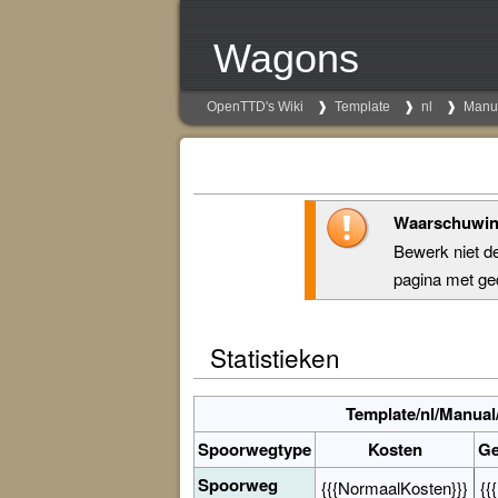
Wagons
OpenTTD's Wiki
Template
nl
Manu
Waarschuwi
Bewerk niet d
pagina met ged
Statistieken
Template/nl/Manual
Spoorwegtype
Kosten
Ge
Spoorweg
{{{NormaalKosten}}}
{{