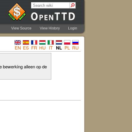
View Source
View History
Login
EN
ES
FR
HU
IT
NL
PL
RU
e bewerking alleen op de