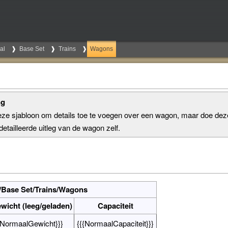
al
Base Set
Trains
Wagons
ng
eze sjabloon om details toe te voegen over een wagon, maar doe dez
etailleerde uitleg van de wagon zelf.
/Base Set/Trains/Wagons
wicht (leeg/geladen)
Capaciteit
{NormaalGewicht}}}
{{{NormaalCapaciteit}}}