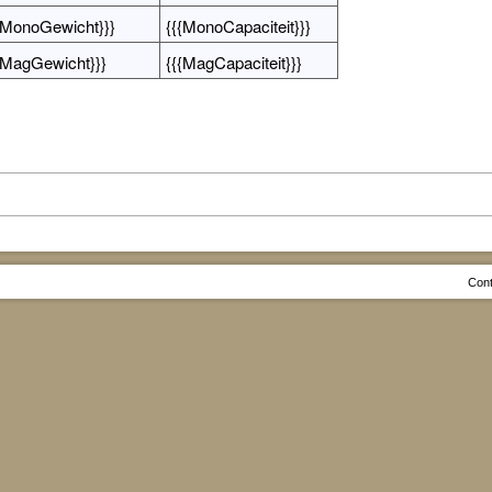
{MonoGewicht}}}
{{{MonoCapaciteit}}}
{MagGewicht}}}
{{{MagCapaciteit}}}
Cont