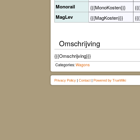
Monorail
{{{MonoKosten}}}
{{
MagLev
{{{MagKosten}}}
{{
Omschrijving
{{{Omschrijving}}}
Categories:
Wagons
Privacy Policy
|
Contact
|
Powered by TrueWiki