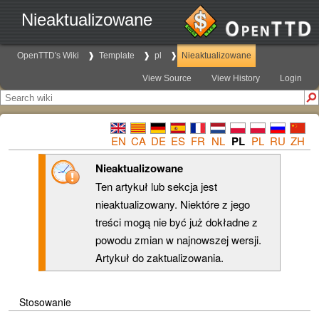
Nieaktualizowane
OpenTTD's Wiki
Template
pl
Nieaktualizowane
View Source
View History
Login
EN
CA
DE
ES
FR
NL
PL
PL
RU
ZH
Nieaktualizowane
Ten artykuł lub sekcja jest
nieaktualizowany. Niektóre z jego
treści mogą nie być już dokładne z
powodu zmian w najnowszej wersji.
Artykuł do zaktualizowania.
Stosowanie