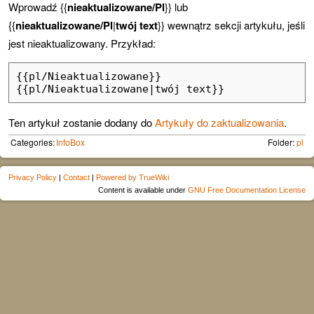
Wprowadź {{
nieaktualizowane/Pl
}} lub
{{
nieaktualizowane/Pl
|
twój text
}} wewnątrz sekcji artykułu, jeśli
jest nieaktualizowany. Przykład:
{{pl/Nieaktualizowane}} 

Ten artykuł zostanie dodany do
Artykuły do zaktualizowania
.
Categories:
InfoBox
Folder:
pl
Privacy Policy
|
Contact
|
Powered by TrueWiki
Content is available under
GNU Free Documentation License