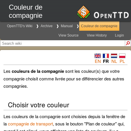
Couleur de
compagnie
OpenTTD's Wiki
Archive
Manual
Couleur de compagnie
View Source
View History
Login
EN
FR
NL
PL
Les
couleurs de la compagnie
sont les couleur(s) que votre
compagnie choisit comme livrée pour se différencier des autres
compagnies.
Choisir votre couleur
Les couleurs de la compagnie sont choisies depuis la fenêtre de
la
compagnie de transport
, sous le bouton "Plan de couleur" qui,
quand il est cliqué, vous affichera une liste de couleurs. Il y a