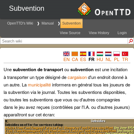
Subvention
OpenTTD's Wiki
Manual
Subvention
View Source
View History
Login
EN
CA
ES
FR
HU
NL
PL
TR
Une
subvention de transport
ou
subvention
est une incitation
à transporter un type désigné de
cargaison
d'un endroit donné à
un autre. La
municipalité
informera en général tous les joueurs de
la subvention via le journal. Toutes les subventions disponibles,
ou toutes les subventions que vous ou d'autres compagnies
dans le jeu avez reçues (contrôlées par l'I.A. ou d'autres joueurs)
apparaîtront sur cet écran: