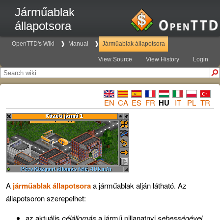
Járműablak
állapotsora
OpenTTD's Wiki
Manual
Járműablak állapotsora
View Source
View History
Login
EN
CA
ES
FR
HU
IT
PL
TR
A
járműablak állapotsora
a járműablak alján látható. Az
állapotsoron szerepelhet:
az aktuális
célállomás
a jármű pillanatnyi
sebességével