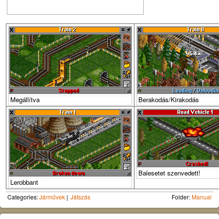
Megállítva
Berakodás/Kirakodás
Balesetet szenvedett!
Lerobbant
Categories:
Járművek
Játszás
Folder:
Manual