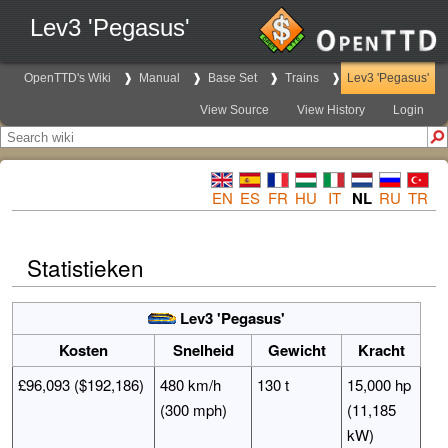
Lev3 'Pegasus'
OpenTTD's Wiki
Manual
Base Set
Trains
Lev3 'Pegasus'
View Source
View History
Login
EN
ES
FR
HU
IT
NL
RU
TR
Statistieken
Lev3 'Pegasus'
Kosten
Snelheid
Gewicht
Kracht
£96,093 ($192,186)
480 km/h
130 t
15,000 hp
(300 mph)
(11,185
kW)